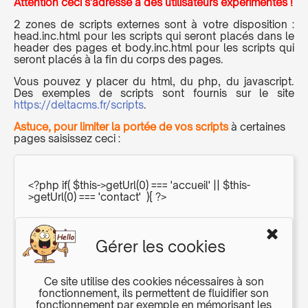
Attention ceci s'adresse à des utilisateurs expérimentés !
2 zones de scripts externes sont à votre disposition :
head.inc.html pour les scripts qui seront placés dans le
header des pages et body.inc.html pour les scripts qui
seront placés à la fin du corps des pages.
Vous pouvez y placer du html, du php, du javascript.
Des exemples de scripts sont fournis sur le site
https://deltacms.fr/scripts
.
Astuce, pour limiter la portée de vos scripts
à certaines
pages saisissez ceci :
<?php if( $this->getUrl(0) === 'accueil' || $this-
>getUrl(0) === 'contact' ){ ?>
Et ici insérez votre html, votre script js, php ou
Gérer les cookies
autre
Ce site utilise des cookies nécessaires à son
<?php } ?>
fonctionnement, ils permettent de fluidifier son
fonctionnement par exemple en mémorisant les