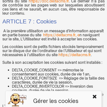
sortira du site
https://doc.deltacms.fr
. Ce dernier n’a pas
de contrôle sur les pages web sur lesquelles aboutissent
ces liens et ne saurait, en aucun cas, être responsable de
leur contenu.
ARTICLE 7 : Cookies
A la première utilisation un message d'information apparaît
en partie basse du site
https://deltacms.fr, e
n naviguant
sur le site, L’Utilisateur est invité à accepter les cookies.
Les cookies sont de petits fichiers stockés temporairement
sur le disque dur de l’ordinateur de l’Utilisateur et qui sont
nécessaires à l’utilisation du site
https://deltacms.fr
.
Suite à son acceptation les cookies suivant sont installés :
DELTA_COOKIE_CONSENT => mémorise le
consentement aux cookies, durée de vie 1 an,
DELTA_COOKIE_FONTSIZE => Réglage de la taille des
caractères, durée de vie la session,
DELTA_COOKIE_INVERTCOLOR => Inversion des
couleurs, durée de vie la session,
Des cookies evt.. => utilisés pour certains boutons de
validation, durée de vie la session.
Gérer les cookies
L’information contenue dans les cookies est utilisée